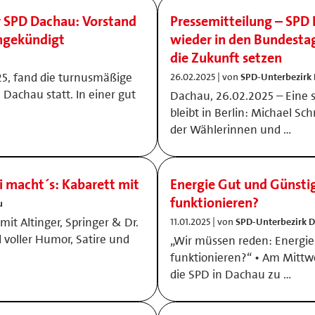
 SPD Dachau: Vorstand
Pressemitteilung – SPD 
angekündigt
wieder in den Bundestag
die Zukunft setzen
5, fand die turnusmäßige
26.02.2025 | von
SPD-Unterbezirk
Dachau statt. In einer gut
Dachau, 26.02.2025 – Eine 
bleibt in Berlin: Michael Sc
der Wählerinnen und …
di macht´s: Kabarett mit
Energie Gut und Günsti
funktionieren?
u
it Altinger, Springer & Dr.
11.01.2025 | von
SPD-Unterbezirk 
 voller Humor, Satire und
„Wir müssen reden: Energie
funktionieren?“ • Am Mittwo
die SPD in Dachau zu …