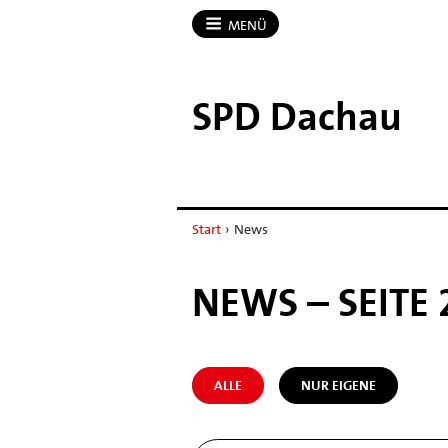
MENÜ
SPD Dachau
Start
›
News
NEWS – SEITE 
ALLE
NUR EIGENE